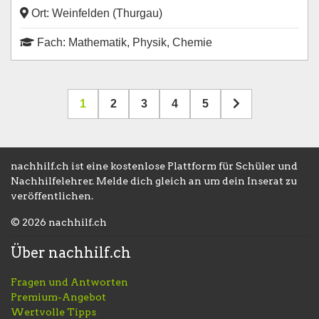
Ort: Weinfelden (Thurgau)
Fach: Mathematik, Physik, Chemie
1
2
3
4
5
nachhilf.ch ist eine kostenlose Plattform für Schüler und
Nachhilfelehrer. Melde dich gleich an um dein Inserat zu
veröffentlichen.
© 2026 nachhilf.ch
Über nachhilf.ch
Fragen und Antworten
Premium-Angebot
Wertvolle Tipps