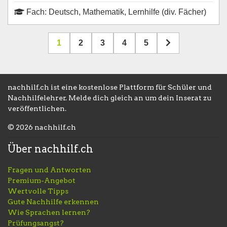
Fach: Deutsch, Mathematik, Lernhilfe (div. Fächer)
1
2
3
4
5
nachhilf.ch ist eine kostenlose Plattform für Schüler und
Nachhilfelehrer. Melde dich gleich an um dein Inserat zu
veröffentlichen.
© 2026 nachhilf.ch
Über nachhilf.ch
Fragen und Antworten
Premium-Angebot
Wertvolle Tipps
Gute Nachhilfe erkennen
Wie Sprachen lernen?
Prüfungsangst?