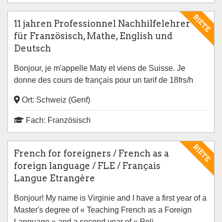
BIETE
11 jahren Professionnel Nachhilfelehrer
für Französisch, Mathe, English und
Deutsch
Bonjour, je m'appelle Maty et viens de Suisse. Je
donne des cours de français pour un tarif de 18frs/h
Ort: Schweiz (Genf)
Fach: Französisch
BIETE
French for foreigners / French as a
foreign language / FLE / Français
Langue Etrangère
Bonjour! My name is Virginie and I have a first year of a
Master's degree of « Teaching French as a Foreign
Language » and a second year of « Poli...