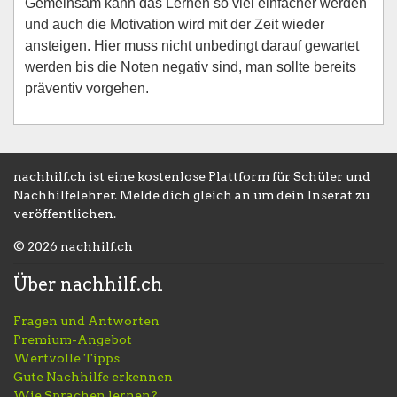
Gemeinsam kann das Lernen so viel einfacher werden
und auch die Motivation wird mit der Zeit wieder
ansteigen. Hier muss nicht unbedingt darauf gewartet
werden bis die Noten negativ sind, man sollte bereits
präventiv vorgehen.
nachhilf.ch ist eine kostenlose Plattform für Schüler und
Nachhilfelehrer. Melde dich gleich an um dein Inserat zu
veröffentlichen.
© 2026 nachhilf.ch
Über nachhilf.ch
Fragen und Antworten
Premium-Angebot
Wertvolle Tipps
Gute Nachhilfe erkennen
Wie Sprachen lernen?