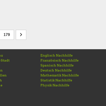
179
au
Englisch Nachhilfe
-Stadt
Französisch Nachhilfe
Spanisch Nachhilfe
rn
Deutsch Nachhilfe
llen
Mathematik Nachhilfe
ch
Statistik Nachhilfe
ne
Physik Nachhilfe