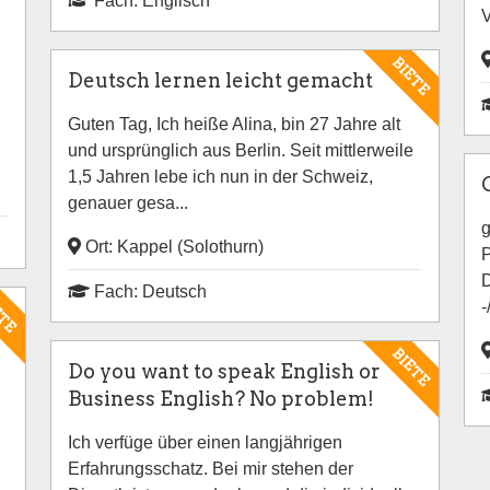
Fach: Englisch
V
BIETE
Deutsch lernen leicht gemacht
Guten Tag, Ich heiße Alina, bin 27 Jahre alt
und ursprünglich aus Berlin. Seit mittlerweile
1,5 Jahren lebe ich nun in der Schweiz,
genauer gesa...
g
Ort: Kappel (Solothurn)
P
D
Fach: Deutsch
ETE
-
BIETE
Do you want to speak English or
Business English? No problem!
Ich verfüge über einen langjährigen
Erfahrungsschatz. Bei mir stehen der