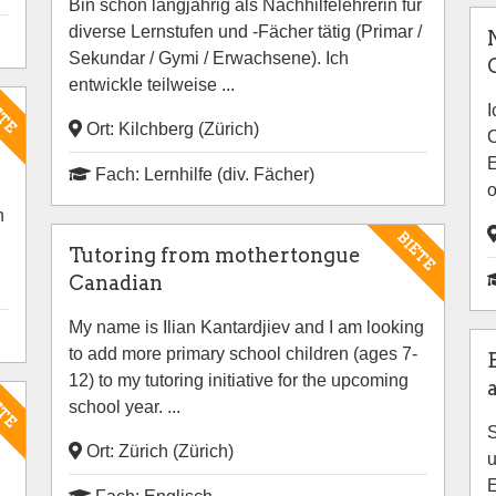
Bin schon langjährig als Nachhilfelehrerin für
diverse Lernstufen und -Fächer tätig (Primar /
Sekundar / Gymi / Erwachsene). Ich
entwickle teilweise ...
ETE
I
Ort: Kilchberg (Zürich)
C
E
Fach: Lernhilfe (div. Fächer)
o
n
BIETE
Tutoring from mothertongue
Canadian
My name is Ilian Kantardjiev and I am looking
to add more primary school children (ages 7-
12) to my tutoring initiative for the upcoming
ETE
school year. ...
S
Ort: Zürich (Zürich)
u
E