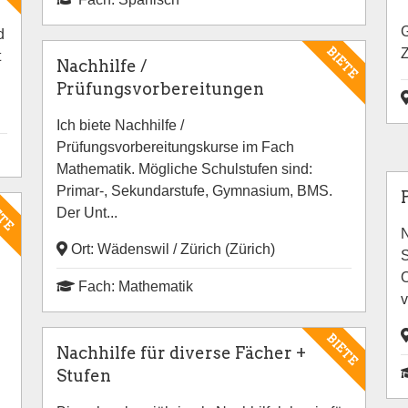
G
d
BIETE
Z
t
Nachhilfe /
Prüfungsvorbereitungen
Ich biete Nachhilfe /
Prüfungsvorbereitungskurse im Fach
Mathematik. Mögliche Schulstufen sind:
Primar-, Sekundarstufe, Gymnasium, BMS.
ETE
Der Unt...
N
Ort: Wädenswil / Zürich (Zürich)
S
O
Fach: Mathematik
v
BIETE
Nachhilfe für diverse Fächer +
Stufen