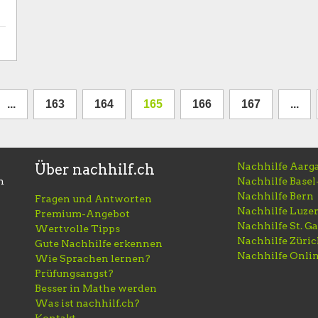
...
163
164
165
166
167
...
Nachhilfe Aarg
Über nachhilf.ch
h
Nachhilfe Basel
Nachhilfe Bern
Fragen und Antworten
Nachhilfe Luze
Premium-Angebot
Nachhilfe St. Ga
Wertvolle Tipps
Nachhilfe Züri
Gute Nachhilfe erkennen
Nachhilfe Onli
Wie Sprachen lernen?
Prüfungsangst?
Besser in Mathe werden
Was ist nachhilf.ch?
Kontakt