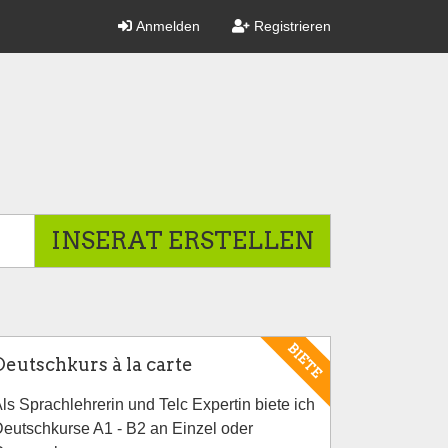
Anmelden
Registrieren
INSERAT ERSTELLEN
BIETE
Deutschkurs à la carte
ls Sprachlehrerin und Telc Expertin biete ich
eutschkurse A1 - B2 an Einzel oder