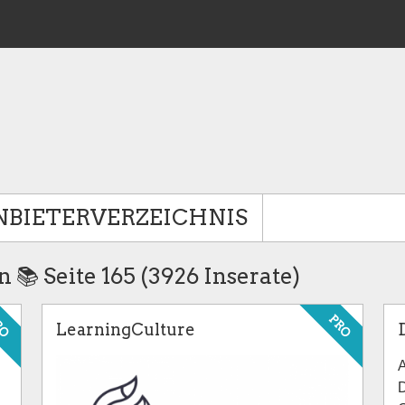
NBIETERVERZEICHNIS
 📚 Seite 165 (3926 Inserate)
RO
PRO
LearningCulture
A
D