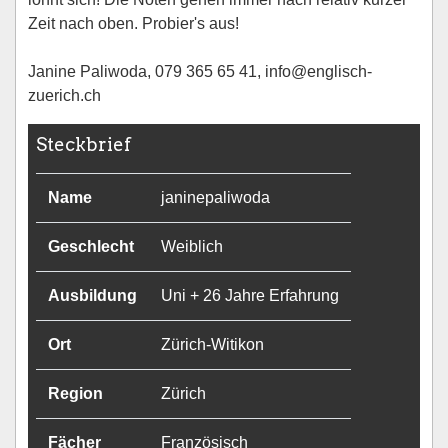
Zeit nach oben. Probier's aus!
Janine Paliwoda, 079 365 65 41, info@englisch-
zuerich.ch
Steckbrief
Name
janinepaliwoda
Geschlecht
Weiblich
Ausbildung
Uni + 26 Jahre Erfahrung
Ort
Zürich-Witikon
Region
Zürich
Fächer
Französisch