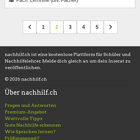
Fach: Lernhilfe (div. Fächer)
1
2
3
4
5
nachhilf.ch ist eine kostenlose Plattform für Schüler und
Nachhilfelehrer. Melde dich gleich an um dein Inserat zu
veröffentlichen.
© 2026 nachhilf.ch
Über nachhilf.ch
Fragen und Antworten
Premium-Angebot
Wertvolle Tipps
Gute Nachhilfe erkennen
Wie Sprachen lernen?
Prüfungsangst?