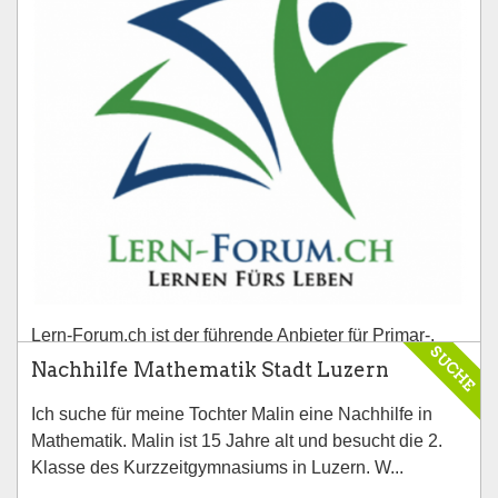
Lern-Forum.ch ist der führende Anbieter für Primar-,
SUCHE
Sekundar- und Gymnasialschüler in Zürich und
Nachhilfe Mathematik Stadt Luzern
Umgebung, wenn es um den Schulerfolg Ihres Kindes
Ich suche für meine Tochter Malin eine Nachhilfe in
geht.
Mathematik. Malin ist 15 Jahre alt und besucht die 2.
Klasse des Kurzzeitgymnasiums in Luzern. W...
Ort: Zürich