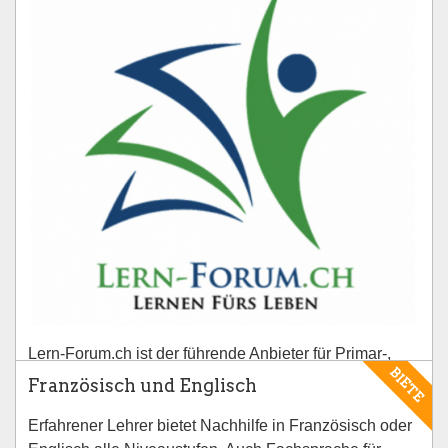
Lern-Forum.ch ist der führende Anbieter für Primar-,
BIETE
Sekundar- und Gymnasialschüler in Zürich und
Französisch und Englisch
Umgebung, wenn es um den Schulerfolg Ihres Kindes
Erfahrener Lehrer bietet Nachhilfe in Französisch oder
geht.