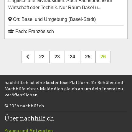
Englisch alle Niveaustufen. Auch Fachsprache für
Wirtschaft oder Technik. Nur Raum Basel u...
Ort: Zürich
Ort: Basel und Umgebung (Basel-Stadt)
Fach: Französisch
22
23
24
25
26
nachhilf.ch ist eine kostenlose Plattform für Schüler und
Nachhilfelehrer. Melde dich gleich an um dein Inserat zu
veröffentlichen.
© 2026 nachhilf.ch
Über nachhilf.ch
Fragen und Antworten