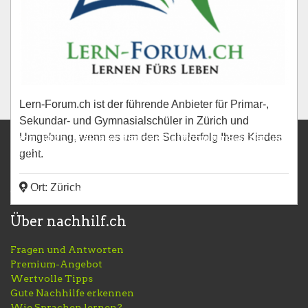
Lern-Forum.ch ist der führende Anbieter für Primar-,
Sekundar- und Gymnasialschüler in Zürich und
Umgebung, wenn es um den Schulerfolg Ihres Kindes
nachhilf.ch ist eine kostenlose Plattform für Schüler und
Nachhilfelehrer. Melde dich gleich an um dein Inserat zu
geht.
veröffentlichen.
Ort: Zürich
© 2026 nachhilf.ch
Über nachhilf.ch
Fragen und Antworten
Premium-Angebot
Wertvolle Tipps
Gute Nachhilfe erkennen
Wie Sprachen lernen?