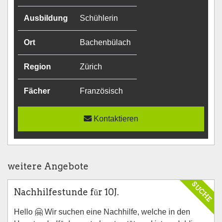
Ausbildung
Schühlerin
Ort
Bachenbülach
Region
Zürich
Fächer
Französisch
Kontaktieren
weitere Angebote
SUCHE
Nachhilfestunde fūr 10J.
Hello 🤗 Wir suchen eine Nachhilfe, welche in den