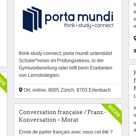
I
e
e
m
think-study-connect; porta mundi unterstützt
Schüler*innen im Prüfungsstress, in der
Gymivorbereitung oder hilft beim Erarbeiten
von Lernstrategien.
CHE
f
Ort: online, 8005 Zürich, 8703 Erlenbach
SUCHE
I
Conversation française / Franz.-
m
Konversation – Morat
u
a
Envie de parler français avec nous cet été ?