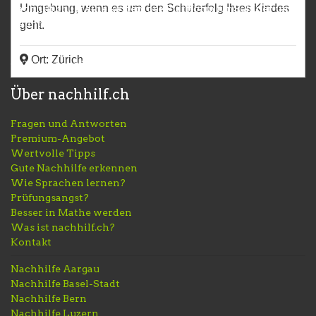
Umgebung, wenn es um den Schulerfolg Ihres Kindes
nachhilf.ch ist eine kostenlose Plattform für Schüler und
Nachhilfelehrer. Melde dich gleich an um dein Inserat zu
geht.
veröffentlichen.
Ort: Zürich
© 2026 nachhilf.ch
Über nachhilf.ch
Fragen und Antworten
Premium-Angebot
Wertvolle Tipps
Gute Nachhilfe erkennen
Wie Sprachen lernen?
Prüfungsangst?
Besser in Mathe werden
Was ist nachhilf.ch?
Kontakt
Nachhilfe Aargau
Nachhilfe Basel-Stadt
Nachhilfe Bern
Nachhilfe Luzern