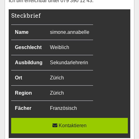
Ich bin erreichbar unter 079 390 12 43.
Steckbrief
Name
simone.annabelle
Geschlecht
Weiblich
Ausbildung
Sekundarlehrerin
Ort
Zürich
Region
Zürich
Fächer
Französisch
Kontaktieren