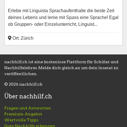
Erlebe mit Linguista Sprachaufenthalte die beste Zeit
deines Lebens und lerne mit Spass eine Sprache! Egal
ob Gruppen- oder Einzelunterricht, Linguist...
Ort: Zürich
nachhilf.ch ist eine kostenlose Plattform für Schüler und
Nachhilfelehrer. Melde dich gleich an um dein Inserat zu
veröffentlichen.
© 2026 nachhilf.ch
Über nachhilf.ch
Fragen und Antworten
Premium-Angebot
Wertvolle Tipps
Gute Nachhilfe erkennen