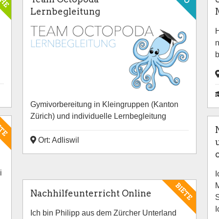
Lernbegleitung
H
n
b
Gymivorbereitung in Kleingruppen (Kanton
Zürich) und individuelle Lernbegleitung
ETE
Ort: Adliswil
i
I
M
BIETE
Nachhilfeunterricht Online
S
I
Ich bin Philipp aus dem Zürcher Unterland