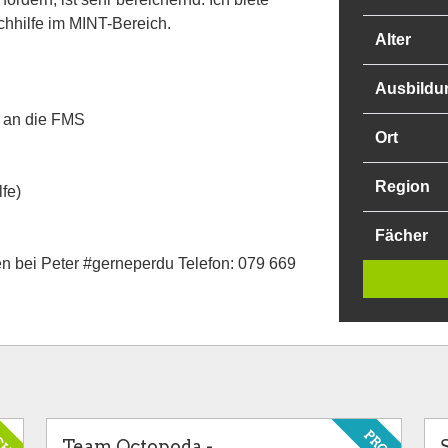
hhilfe im MINT-Bereich.
Alter
Ausbildu
n an die FMS
Ort
Region
fe)
Fächer
en bei Peter #gerneperdu Telefon: 079 669
CHE
PRO
Team Octopoda -