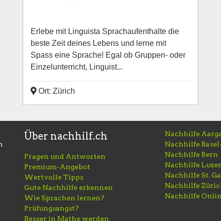
Erlebe mit Linguista Sprachaufenthalte die
beste Zeit deines Lebens und lerne mit
Spass eine Sprache! Egal ob Gruppen- oder
Einzelunterricht, Linguist...
Ort: Zürich
Nachhilfe Aarg
Über nachhilf.ch
h
Nachhilfe Basel
Nachhilfe Bern
Fragen und Antworten
Nachhilfe Luze
Premium-Angebot
Nachhilfe St. Ga
Wertvolle Tipps
Nachhilfe Züri
Gute Nachhilfe erkennen
Nachhilfe Onli
Wie Sprachen lernen?
Prüfungsangst?
Besser in Mathe werden