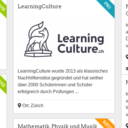
CHE
PRO
LearningCulture
I
a
D
u
LearningCulture wurde 2013 als klassisches
CHE
Nachhilfeinstitut gegründet und hat seither
über 2000 Schülerinnen und Schüler
erfolgreich durch Prüfungen ...
I
u
Ort: Zürich
W
u
BIETE
Mathematik, Physik und Musik