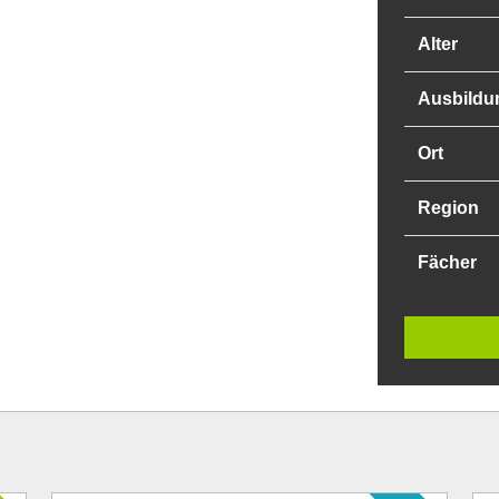
Alter
Ausbildu
Ort
Region
Fächer