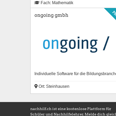
Fach: Mathematik
P
ongoing gmbh
Individuelle Software für die Bildungsbranch
Ort: Steinhausen
nachhilf.ch ist eine kostenlose Plattform für
Schüler und Nachhilfelehrer. Melde dich gleic