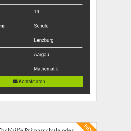
14
ng
Schule
Lenzburg
Aargau
Mathematik
Kontaktieren
BIETE
Nachhilfe Primarschule oder