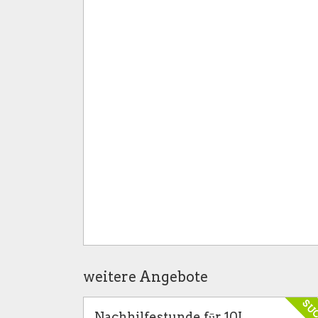
weitere Angebote
SU
Nachhilfestunde fūr 10J.