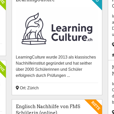
I
a
D
u
LearningCulture wurde 2013 als klassisches
CHE
Nachhilfeinstitut gegründet und hat seither
über 2000 Schülerinnen und Schüler
erfolgreich durch Prüfungen ...
I
Ort: Zürich
G
d
b
BIETE
Englisch Nachhilfe von FMS
Schülerin (online).