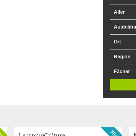
Alter
Ausbildu
Ort
Region
Fächer
CHE
PRO
LearningCulture