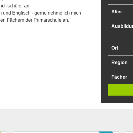
nd -schüler an.
Alter
 und Englisch - gerne nehme ich mich
ren Fächern der Primarschule an.
Ausbildu
Ort
Region
Fächer