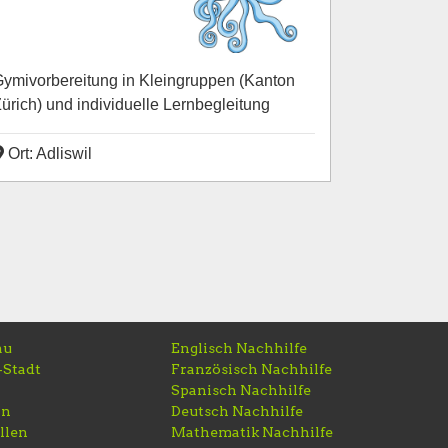
ymivorbereitung in Kleingruppen (Kanton
ürich) und individuelle Lernbegleitung
Ort: Adliswil
au
Englisch Nachhilfe
-Stadt
Französisch Nachhilfe
Spanisch Nachhilfe
rn
Deutsch Nachhilfe
llen
Mathematik Nachhilfe