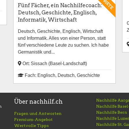
BIETE
Fünf Fächer, ein Nachhilfecoach:
Deutsch, Geschichte, Englisch,
Informatik, Wirtschaft
G
Z
Deutsch, Geschichte, Englisch, Wirtschaft
und Informatik. Alles von einer Person, statt
fünf verschiedene Leute zu suchen. Ich habe
Germanistik und...
Ort: Sissach (Basel-Landschaft)
Fach: Englisch, Deutsch, Geschichte
Nachhilfe Aarg
Über nachhilf.ch
h
Nachhilfe Basel
Nachhilfe Bern
Fragen und Antworten
Nachhilfe Luze
Premium-Angebot
Nachhilfe St. Ga
Wertvolle Tipps