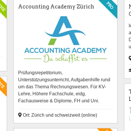
CHE
PRO
Accounting Academy Zürich
I
a
D
u
Prüfungsrepetitorium,
Unterstützungsunterricht, Aufgabenhilfe rund
ETE
um das Thema Rechnungswesen. Für KV-
Lehre, Höhere Fachschule, eidg.
Fachausweise & Diplome, FH und Uni.
Ort: Zürich und schweizweit (online)