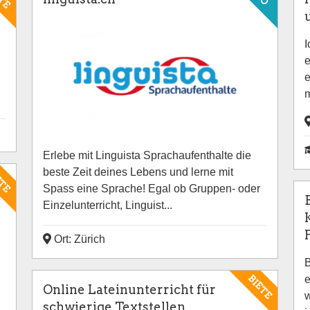
I
e
e
m
Erlebe mit Linguista Sprachaufenthalte die
beste Zeit deines Lebens und lerne mit
ETE
Spass eine Sprache! Egal ob Gruppen- oder
Einzelunterricht, Linguist...
Ort: Zürich
B
BIETE
e
Online Lateinunterricht für
w
schwierige Textstellen