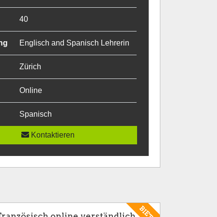
40
ng
Englisch and Spanisch Lehrerin
Zürich
Online
Spanisch
Kontaktieren
BIETE
Französisch online verständlich