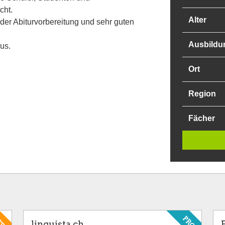
cht.
Alter
 der Abiturvorbereitung und sehr guten
Ausbildu
us.
Ort
Region
Fächer
ETE
PRO
linguista.ch